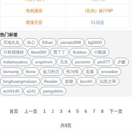
色色漫画
（乱伦）妹汁NP
禁漫天堂
51动漫
热门标签
天地丸丸
冰心
Ethan
yamato888
kg0000
只有我懂妳
likes080
賈丁丁
Bubkes
小雞湯
indainoyakou
ongvinvin
凡夫
porsmm
ptc077
夕媛
kkmanlg
Bone
金刀利刃
性与情
玄素
snowdee
binghuangmaluan
Reader
老柳
leochh
玩笑之舉
ach9140
a241
pangyikhin
文
章
首页
上一页
1
2
3
4
5
6
7
8
下一页
导
航
共8页